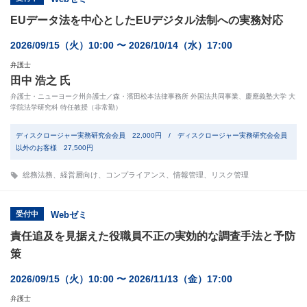
EUデータ法を中心としたEUデジタル法制への実務対応
2026/09/15（火）10:00 〜 2026/10/14（水）17:00
弁護士
田中 浩之 氏
弁護士・ニューヨーク州弁護士／森・濱田松本法律事務所 外国法共同事業、慶應義塾大学 大
学院法学研究科 特任教授（非常勤）
ディスクロージャー実務研究会会員 22,000円 / ディスクロージャー実務研究会会員
以外のお客様 27,500円
総務法務
、
経営層向け
、
コンプライアンス
、
情報管理
、
リスク管理
受付中
Webゼミ
責任追及を見据えた役職員不正の実効的な調査手法と予防
策
2026/09/15（火）10:00 〜 2026/11/13（金）17:00
弁護士