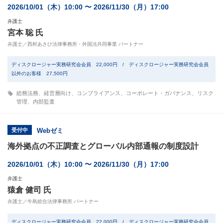
2026/10/01（木）10:00 〜 2026/11/30（月）17:00
弁護士
宮本 聡 氏
弁護士／西村あさひ法律事務所・外国法共同事業 パートナー
ディスクロージャー実務研究会会員 22,000円 / ディスクロージャー実務研究会会員
以外のお客様 27,500円
総務法務
、
経営層向け
、
コンプライアンス
、
コーポレート・ガバナンス
、
リスク
管理
、
内部監査
受付中
Webゼミ
海外拠点の不正調査とグローバル内部通報の制度設計
2026/10/01（木）10:00 〜 2026/11/30（月）17:00
弁護士
猿倉 健司 氏
弁護士／牛島総合法律事務所 パートナー
ディスクロージャー実務研究会会員 22,000円 / ディスクロージャー実務研究会会員