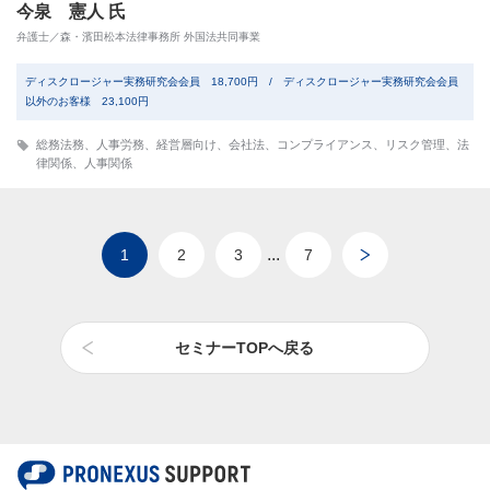
今泉 憲人 氏
弁護士／森・濱田松本法律事務所 外国法共同事業
ディスクロージャー実務研究会会員 18,700円 / ディスクロージャー実務研究会会員
以外のお客様 23,100円
総務法務
、
人事労務
、
経営層向け
、
会社法
、
コンプライアンス
、
リスク管理
、
法
律関係
、
人事関係
...
1
2
3
7
セミナーTOPへ戻る