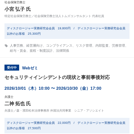
社会保険労務士
小宮 弘子 氏
特定社会保険労務士／社会保険労務士法人トムズコンサルタント 代表社員
ディスクロージャー実務研究会会員 19,800円 / ディスクロージャー実務研究会会員
以外のお客様 25,300円
人事労務
、
経営層向け
、
コンプライアンス
、
リスク管理
、
内部監査
、
労務管理
、
給与・賃金
、
規程・制度設計
、
法律関係
受付中
Webゼミ
セキュリティインシデントの現状と事前事後対応
2026/10/01（木）10:00 〜 2026/10/30（金）17:00
弁護士
二神 拓也 氏
弁護士／森・濱田松本法律事務所 外国法共同事業 シニア・アソシエイト
ディスクロージャー実務研究会会員 22,000円 / ディスクロージャー実務研究会会員
以外のお客様 27,500円