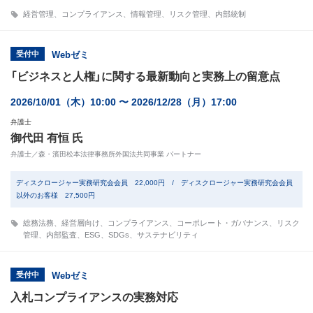
経営管理
、
コンプライアンス
、
情報管理
、
リスク管理
、
内部統制
受付中
Webゼミ
「ビジネスと人権」に関する最新動向と実務上の留意点
2026/10/01（木）10:00 〜 2026/12/28（月）17:00
弁護士
御代田 有恒 氏
弁護士／森・濱田松本法律事務所外国法共同事業 パートナー
ディスクロージャー実務研究会会員 22,000円 / ディスクロージャー実務研究会会員
以外のお客様 27,500円
総務法務
、
経営層向け
、
コンプライアンス
、
コーポレート・ガバナンス
、
リスク
管理
、
内部監査
、
ESG
、
SDGs
、
サステナビリティ
受付中
Webゼミ
入札コンプライアンスの実務対応