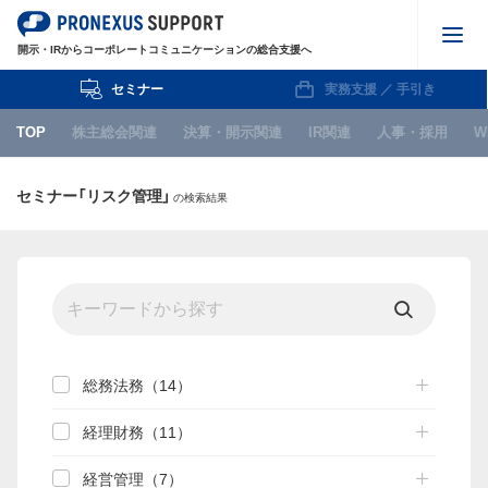
開示・IRからコーポレートコミュニケーションの総合支援へ
セミナー
実務支援 ／ 手引き
株主総会関連
TOP
株主総会関連
決算・開示関連
IR関連
人事・採用
W
決算・開示関連
セミナー「リスク管理」
の検索結果
IR関連
人事・採用
WEB
IPO関連
お知らせ
総務法務（14）
経理財務（11）
セミナー
経営管理（7）