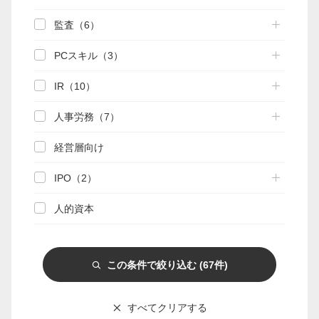
監査（6）
マイページ
PCスキル（3）
会員情報変更
IR（10）
お問い合わせ
人事労務（7）
PRONEXUS SUPPORTの使い方
経営層向け
IPO（2）
実務支援機能
実務支援DB
手引き検索
関連資料
人的資本
相談部メール相談
この条件で絞り込む
(67件)
Webゼミプレミアム
連載
記事一覧
実務FAQ一覧
IFRS
すべてクリアする