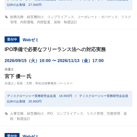
以外のお客様 27,500円
総務法務
、
経営層向け
、
コンプライアンス
、
コーポレート・ガバナンス
、
リスク
管理
、
内部通報
、
内部監査
、
規程・制度設計
受付中
Webゼミ
IPO準備で必要なフリーランス法への対応実務
2026/09/15（火）10:00 〜 2026/11/13（金）17:00
弁護士
宮下 優一 氏
弁護士／長島・大野・常松法律事務所 パートナー
ディスクロージャー実務研究会会員 16,500円 / ディスクロージャー実務研究会会員
以外のお客様 20,900円
人事労務
、
経営層向け
、
IPO
、
コンプライアンス
、
リスク管理
、
労務管理
、
規
程・制度設計
受付中
Webゼミ