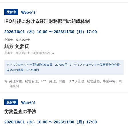
受付中
Webゼミ
IPO前後における経理財務部門の組織体制
2026/10/01（木）10:00 〜 2026/11/30（月）17:00
弁護士、公認会計士
緒方 文彦 氏
弁護士・公認会計士／法律事務所ZeLo
ディスクロージャー実務研究会会員 22,000円 / ディスクロージャー実務研究会会員
以外のお客様 27,500円
経理財務
、
経営管理
、
IPO
、
経理
、
財務
、
リスク管理
、
経営計画
、
事業戦略
、
内
部統制
受付中
Webゼミ
労務監査の手法
2026/10/01（木）10:00 〜 2026/11/30（月）17:00