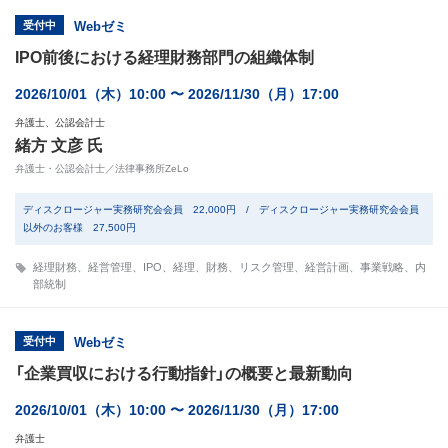
受付中
Webゼミ
IPO前後における経理財務部門の組織体制
2026/10/01（木）10:00 〜 2026/11/30（月）17:00
弁護士、公認会計士
緒方 文彦 氏
弁護士・公認会計士／法律事務所ZeLo
ディスクロージャー実務研究会会員 22,000円 / ディスクロージャー実務研究会会員
以外のお客様 27,500円
経理財務
、
経営管理
、
IPO
、
経理
、
財務
、
リスク管理
、
経営計画
、
事業戦略
、
内
部統制
受付中
Webゼミ
「企業買収における行動指針」の概要と最新動向
2026/10/01（木）10:00 〜 2026/11/30（月）17:00
弁護士