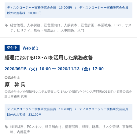
ディスクロージャー実務研究会会員 16,500円 / ディスクロージャー実務研究会会員
以外のお客様 20,900円
経営管理
、
人事労務
、
経営層向け
、
人的資本
、
経営計画
、
事業戦略
、
ESG
、
サス
テナビリティ
、
規程・制度設計
、
人事関係
、
入門
受付中
Webゼミ
経理におけるDX・AIを活用した業務改善
2026/09/15（火）10:00 〜 2026/11/13（金）17:00
公認会計士
原 幹 氏
公認会計士／公認情報システム監査人(CISA)／公認ITガバナンス専門家(CGEIT)／原幹公認会
計士事務所 代表
ディスクロージャー実務研究会会員 18,700円 / ディスクロージャー実務研究会会員
以外のお客様 23,100円
経理財務
、
PCスキル
、
経営層向け
、
情報管理
、
経理
、
財務
、
リスク管理
、
事業戦
略
、
内部監査