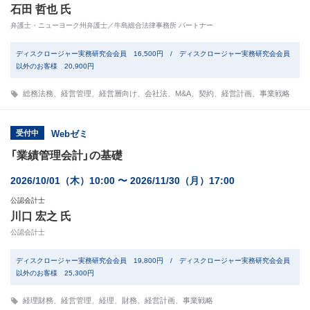
石田 哲也 氏
弁護士・ニューヨーク州弁護士／牛島総合法律事務所 パートナー
ディスクロージャー実務研究会会員 16,500円 / ディスクロージャー実務研究会会員
以外のお客様 20,900円
総務法務
、
経営管理
、
経営層向け
、
会社法
、
M&A
、
契約
、
経営計画
、
事業戦略
受付中
Webゼミ
「業績管理会計」の基礎
2026/10/01（木）10:00 〜 2026/11/30（月）17:00
公認会計士
川口 宏之 氏
公認会計士
ディスクロージャー実務研究会会員 19,800円 / ディスクロージャー実務研究会会員
以外のお客様 25,300円
経理財務
、
経営管理
、
経理
、
財務
、
経営計画
、
事業戦略