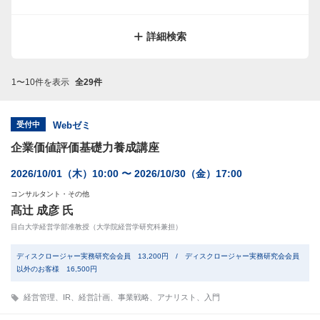
サイトマップ
規約
関連リンク
株式会社プロネクサス
詳細検索
1〜10件を表示
全29件
受付中
Webゼミ
企業価値評価基礎力養成講座
2026/10/01（木）10:00 〜 2026/10/30（金）17:00
コンサルタント・その他
髙辻 成彦 氏
目白大学経営学部准教授（大学院経営学研究科兼担）
ディスクロージャー実務研究会会員 13,200円 / ディスクロージャー実務研究会会員
以外のお客様 16,500円
経営管理
、
IR
、
経営計画
、
事業戦略
、
アナリスト
、
入門