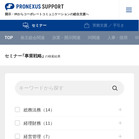
開示・IRからコーポレートコミュニケーションの総合支援へ
セミナー
実務支援 ／ 手引き
株主総会関連
TOP
株主総会関連
決算・開示関連
IR関連
人事・採用
W
決算・開示関連
セミナー「事業戦略」
の検索結果
IR関連
人事・採用
WEB
IPO関連
お知らせ
総務法務（14）
経理財務（11）
セミナー
経営管理（7）