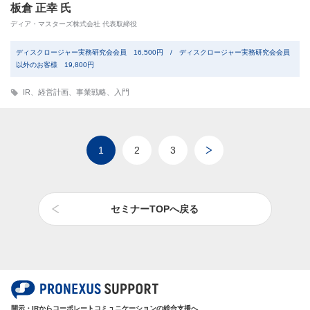
板倉 正幸 氏
ディア・マスターズ株式会社 代表取締役
ディスクロージャー実務研究会会員 16,500円 / ディスクロージャー実務研究会会員
以外のお客様 19,800円
IR
、
経営計画
、
事業戦略
、
入門
1
2
3
セミナーTOPへ戻る
開示・IRからコーポレートコミュニケーションの総合支援へ