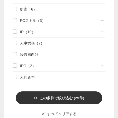
監査（6）
マイページ
PCスキル（3）
会員情報変更
IR（10）
お問い合わせ
人事労務（7）
PRONEXUS SUPPORTの使い方
経営層向け
IPO（2）
実務支援機能
実務支援DB
手引き検索
関連資料
人的資本
相談部メール相談
この条件で絞り込む
(29件)
Webゼミプレミアム
連載
記事一覧
実務FAQ一覧
IFRS
すべてクリアする