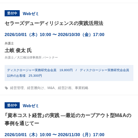
受付中
Webゼミ
セラーズデューディリジェンスの実践活用法
2026/10/01（木）10:00 〜 2026/10/30（金）17:00
弁護士
土岐 俊太 氏
弁護士／大江橋法律事務所 パートナー
ディスクロージャー実務研究会会員 19,800円 / ディスクロージャー実務研究会会員
以外のお客様 25,300円
経営管理
、
経営層向け
、
M&A
、
経営計画
、
事業戦略
受付中
Webゼミ
「資本コスト経営」の実践 ―最近のカーブアウト型M&Aの
事例を通じてー
2026/10/01（木）10:00 〜 2026/11/30（月）17:00