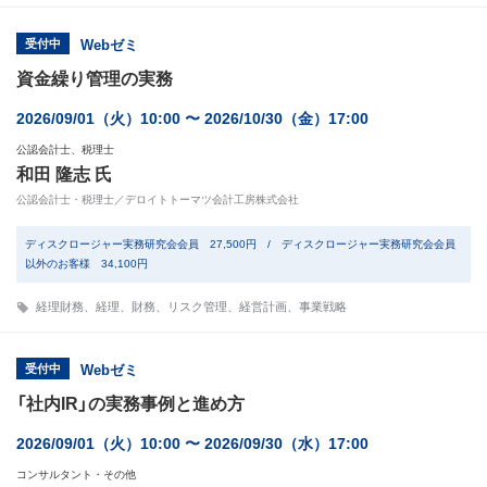
受付中
Webゼミ
資金繰り管理の実務
2026/09/01（火）10:00 〜 2026/10/30（金）17:00
公認会計士、税理士
和田 隆志 氏
公認会計士・税理士／デロイトトーマツ会計工房株式会社
ディスクロージャー実務研究会会員 27,500円 / ディスクロージャー実務研究会会員
以外のお客様 34,100円
経理財務
、
経理
、
財務
、
リスク管理
、
経営計画
、
事業戦略
受付中
Webゼミ
「社内IR」の実務事例と進め方
2026/09/01（火）10:00 〜 2026/09/30（水）17:00
コンサルタント・その他