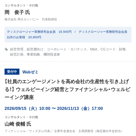
コンサルタント・その他
岡 俊子 氏
株式会社 岡＆カンパニー 代表取締役
ディスクロージャー実務研究会会員 16,500円 / ディスクロージャー実務研究会会員
以外のお客様 20,900円
経営管理
、
経営層向け
、
コーポレート・ガバナンス
、
M&A
、
CGコード
、
財務
、
経営計画
、
事業戦略
、
機関投資家
受付中
Webゼミ
【社員のエンゲージメントを高め会社の生産性を引き上げ
る！】 ウェルビーイング経営とファイナンシャル・ウェルビ
ーイング講座
2026/09/15（火）10:00 〜 2026/11/13（金）17:00
コンサルタント・その他
山崎 俊輔 氏
フィナンシャル・ウィズダム代表／ 企業年金連合会 主席調査役（確定拠出年金担当）