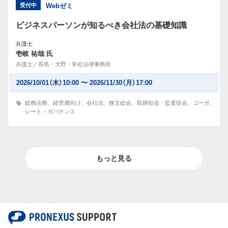
受付中
Webゼミ
ビジネスパーソンが知るべき会社法の基礎知識
弁護士
壱岐 祐哉 氏
弁護士／長島・大野・常松法律事務所
2026/10/01（木）10:00 〜 2026/11/30（月）17:00
総務法務
、
経営層向け
、
会社法
、
株主総会
、
取締役会・監査役会
、
コーポ
レート・ガバナンス
もっと見る