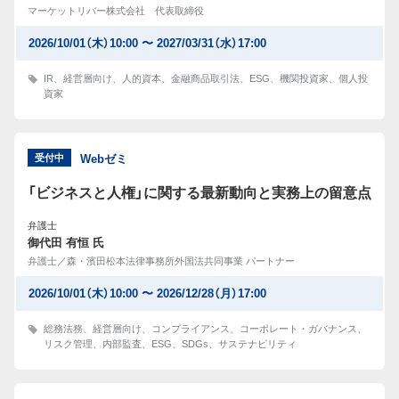
マーケットリバー株式会社 代表取締役
2026/10/01（木）10:00 〜 2027/03/31（水）17:00
IR
、
経営層向け
、
人的資本
、
金融商品取引法
、
ESG
、
機関投資家
、
個人投
資家
受付中
Webゼミ
「ビジネスと人権」に関する最新動向と実務上の留意点
弁護士
御代田 有恒 氏
弁護士／森・濱田松本法律事務所外国法共同事業 パートナー
2026/10/01（木）10:00 〜 2026/12/28（月）17:00
総務法務
、
経営層向け
、
コンプライアンス
、
コーポレート・ガバナンス
、
リスク管理
、
内部監査
、
ESG
、
SDGs
、
サステナビリティ