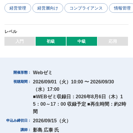
経営管理
経営層向け
コンプライアンス
情報管理
マイページ
会員情報変更
レベル
お問い合わせ
入門
初級
中級
応用
PRONEXUS SUPPORTの使い方
Webゼミ
開催形態
実務支援機能
2026/09/01（火）10:00 〜 2026/09/30
視聴期間
実務支援DB
手引き検索
関連資料
（水）17:00
相談部メール相談
■WEBゼミ収録日：2026年8月6日（木）1
5：00～17：00 収録予定 ■再生時間：約2時
間
Webゼミプレミアム
2026/09/15（火）
申込み締切日
連載
記事一覧
実務FAQ一覧
IFRS
影島 広泰 氏
講師