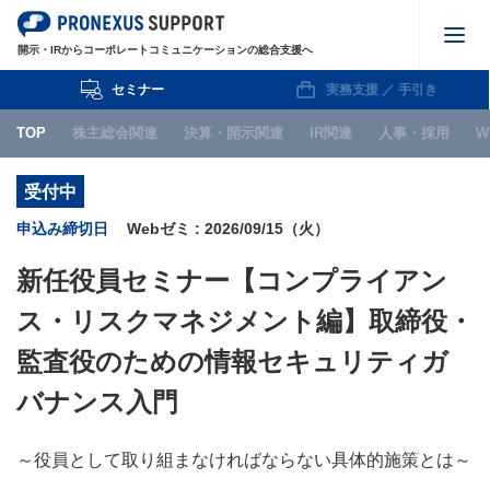
開示・IRからコーポレートコミュニケーションの総合支援へ
セミナー
実務支援 ／ 手引き
株主総会関連
TOP
株主総会関連
決算・開示関連
IR関連
人事・採用
W
決算・開示関連
受付中
IR関連
申込み締切日
Webゼミ : 2026/09/15（火）
人事・採用
新任役員セミナー【コンプライアン
WEB
ス・リスクマネジメント編】取締役・
IPO関連
監査役のための情報セキュリティガ
お知らせ
バナンス入門
～役員として取り組まなければならない具体的施策とは～
セミナー