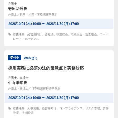
弁護士
壱岐 祐哉 氏
弁護士／長島・大野・常松法律事務所
2026/10/01（木）10:00 〜 2026/11/30（月）17:00
総務法務
、
経営層向け
、
会社法
、
株主総会
、
取締役会・監査役会
、
コーポ
レート・ガバナンス
受付中
Webゼミ
採用実務に必須の法的留意点と実務対応
弁護士、弁理士
中山 泰章 氏
弁護士・弁理士／日本橋法律特許事務所
2026/10/01（木）10:00 〜 2026/11/30（月）17:00
総務法務
、
人事労務
、
経営層向け
、
コンプライアンス
、
リスク管理
、
労務
管理
、
法律関係