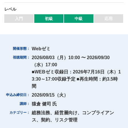
レベル
マイページ
入門
初級
中級
応用
会員情報変更
お問い合わせ
Webゼミ
開催形態
PRONEXUS SUPPORTの使い方
2026/08/03（月）10:00 〜 2026/09/30
視聴期間
（水）17:00
■WEBゼミ収録日：2026年7月16日（木）1
実務支援機能
3:30～17:00収録予定 ■再生時間：約3.5時
実務支援DB
手引き検索
関連資料
間
相談部メール相談
2026/09/15（火）
申込み締切日
猿倉 健司 氏
講師
Webゼミプレミアム
総務法務、経営層向け、コンプライアン
カテゴリー
連載
記事一覧
実務FAQ一覧
IFRS
ス、契約、リスク管理