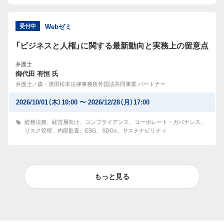
受付中
Webゼミ
「ビジネスと人権」に関する最新動向と実務上の留意点
弁護士
御代田 有恒 氏
弁護士／森・濱田松本法律事務所外国法共同事業 パートナー
2026/10/01（木）10:00 〜 2026/12/28（月）17:00
総務法務
、
経営層向け
、
コンプライアンス
、
コーポレート・ガバナンス
、
リスク管理
、
内部監査
、
ESG
、
SDGs
、
サステナビリティ
もっと見る