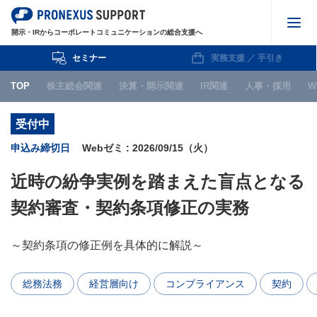
開示・IRからコーポレートコミュニケーションの総合支援へ
セミナー
実務支援 ／ 手引き
株主総会関連
TOP
株主総会関連
決算・開示関連
IR関連
人事・採用
W
決算・開示関連
受付中
IR関連
申込み締切日
Webゼミ : 2026/09/15（火）
人事・採用
近時の紛争実例を踏まえた盲点となる
WEB
契約審査・契約条項修正の実務
IPO関連
～契約条項の修正例を具体的に解説～
お知らせ
総務法務
経営層向け
コンプライアンス
契約
セミナー