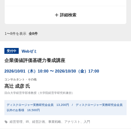
サイトマップ
規約
関連リンク
株式会社プロネクサス
詳細検索
1〜8件を表示
全8件
受付中
Webゼミ
企業価値評価基礎力養成講座
2026/10/01（木）10:00 〜 2026/10/30（金）17:00
コンサルタント・その他
髙辻 成彦 氏
目白大学経営学部准教授（大学院経営学研究科兼担）
ディスクロージャー実務研究会会員 13,200円 / ディスクロージャー実務研究会会員
以外のお客様 16,500円
経営管理
、
IR
、
経営計画
、
事業戦略
、
アナリスト
、
入門