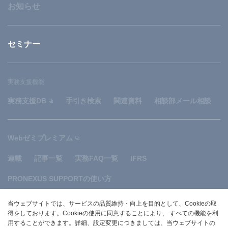
お知らせ
セミナー
実務支援機能
実務支援DB
手引き検索
関連資料
相談部メール相談
Webゼミプレミアム
連載
記事一覧
実務FAQ一覧
IFRS
PRONEXUS SUPPORTの使い方
当ウェブサイトでは、サービスの品質維持・向上を目的として、Cookieの取
サイトマップ
規約
関連リンク
お問い合わせ
得をしております。Cookieの使用に同意することにより、 すべての機能を利
用することができます。詳細、設定変更につきましては、当ウェブサイトの