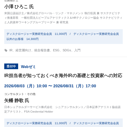
公認会計士
小澤 ひろこ 氏
米国公認会計士／株式会社グローバル・リンク・マネジメント 執行役員 兼 サステナビリテ
ィ推進部長 一般社団法人ピープルアナリティクス＆HRテクノロジー協会 サステナビリティ
と人的資本ワーキンググループリーダー 兼 研究員
ディスクロージャー実務研究会会員 11,000円 / ディスクロージャー実務研究会会員
以外のお客様 14,300円
IR
、
経営層向け
、
統合報告書
、
ESG
、
SDGs
、
入門
受付中
Webゼミ
IR担当者が知っておくべき海外IRの基礎と投資家への対応
2026/08/03（月）10:00 〜 2026/08/31（月）17:00
コンサルタント・その他
矢幡 静歌 氏
日本シェアホルダーサービス株式会社 シニアコンサルタント／日本証券アナリスト協会認
定アナリスト、FSA Credential Holder
ディスクロージャー実務研究会会員 11,000円 / ディスクロージャー実務研究会会員