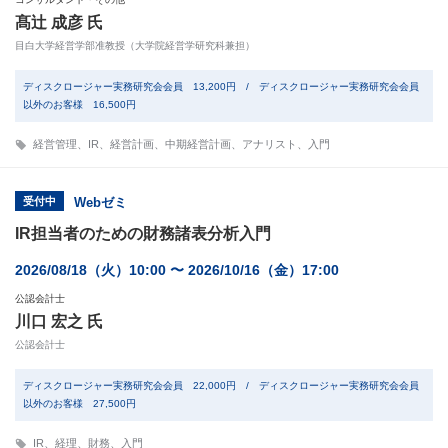
髙辻 成彦 氏
目白大学経営学部准教授（大学院経営学研究科兼担）
ディスクロージャー実務研究会会員 13,200円 / ディスクロージャー実務研究会会員
以外のお客様 16,500円
経営管理
、
IR
、
経営計画
、
中期経営計画
、
アナリスト
、
入門
受付中
Webゼミ
IR担当者のための財務諸表分析入門
2026/08/18（火）10:00 〜 2026/10/16（金）17:00
公認会計士
川口 宏之 氏
公認会計士
ディスクロージャー実務研究会会員 22,000円 / ディスクロージャー実務研究会会員
以外のお客様 27,500円
IR
、
経理
、
財務
、
入門