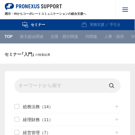
開示・IRからコーポレートコミュニケーションの総合支援へ
セミナー
実務支援 ／ 手引き
株主総会関連
TOP
株主総会関連
決算・開示関連
IR関連
人事・採用
W
決算・開示関連
セミナー「入門」
の検索結果
IR関連
人事・採用
WEB
IPO関連
お知らせ
総務法務（14）
経理財務（11）
セミナー
経営管理（7）