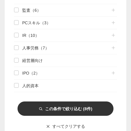
監査（6）
マイページ
PCスキル（3）
会員情報変更
IR（10）
お問い合わせ
人事労務（7）
PRONEXUS SUPPORTの使い方
経営層向け
IPO（2）
実務支援機能
実務支援DB
手引き検索
関連資料
人的資本
相談部メール相談
この条件で絞り込む
(8件)
Webゼミプレミアム
連載
記事一覧
実務FAQ一覧
IFRS
すべてクリアする