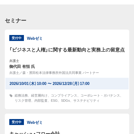
セミナー
受付中
Webゼミ
「ビジネスと人権」に関する最新動向と実務上の留意点
弁護士
御代田 有恒 氏
弁護士／森・濱田松本法律事務所外国法共同事業 パートナー
2026/10/01（木）10:00 〜 2026/12/28（月）17:00
総務法務
、
経営層向け
、
コンプライアンス
、
コーポレート・ガバナンス
、
リスク管理
、
内部監査
、
ESG
、
SDGs
、
サステナビリティ
受付中
Webゼミ
キャッシュ・フロー会計