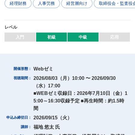
経理財務
人事労務
経営層向け
取締役会・監査役
マイページ
レベル
会員情報変更
入門
初級
中級
応用
お問い合わせ
PRONEXUS SUPPORTの使い方
Webゼミ
開催形態
実務支援機能
2026/08/03（月）10:00 〜 2026/09/30
視聴期間
（水）17:00
実務支援DB
手引き検索
関連資料
■WEBゼミ収録日：2026年7月10日（金）1
相談部メール相談
5:00～16:30収録予定 ■再生時間：約1.5時
間
Webゼミプレミアム
2026/09/15（火）
申込み締切日
連載
記事一覧
実務FAQ一覧
IFRS
福地 悠太 氏
講師