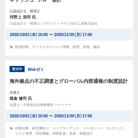
公認会計士、税理士
河野上 浩司 氏
公認会計士・税理士／デロイトトーマツ会計工房株式会社
2026/10/01（木）10:00 〜 2026/11/30（月）17:00
経理財務
、
ディスクロージャー実務
、
経理
、
財務
、
連結
受付中
Webゼミ
海外拠点の不正調査とグローバル内部通報の制度設計
弁護士
猿倉 健司 氏
弁護士／牛島総合法律事務所 パートナー
2026/10/01（木）10:00 〜 2026/11/30（月）17:00
総務法務
、
経営層向け
、
コンプライアンス
、
コーポレート・ガバナンス
、
リスク管理
、
内部通報
、
内部監査
、
規程・制度設計