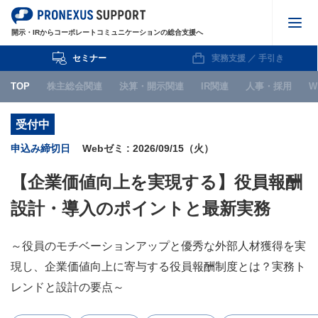
開示・IRからコーポレートコミュニケーションの総合支援へ
セミナー
実務支援 ／ 手引き
株主総会関連
TOP
株主総会関連
決算・開示関連
IR関連
人事・採用
W
決算・開示関連
受付中
IR関連
申込み締切日
Webゼミ : 2026/09/15（火）
人事・採用
【企業価値向上を実現する】役員報酬
WEB
設計・導入のポイントと最新実務
IPO関連
～役員のモチベーションアップと優秀な外部人材獲得を実
お知らせ
現し、企業価値向上に寄与する役員報酬制度とは？実務ト
レンドと設計の要点～
セミナー