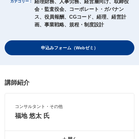
経理財務、人事労務、経営層向け、取締役
カテゴリー
サイトマップ
規約
関連リンク
株式会社プロネクサス
会・監査役会、コーポレート・ガバナン
ス、役員報酬、CGコード、経理、経営計
画、事業戦略、規程・制度設計
申込みフォーム（Webゼミ）
講師紹介
コンサルタント・その他
福地 悠太 氏