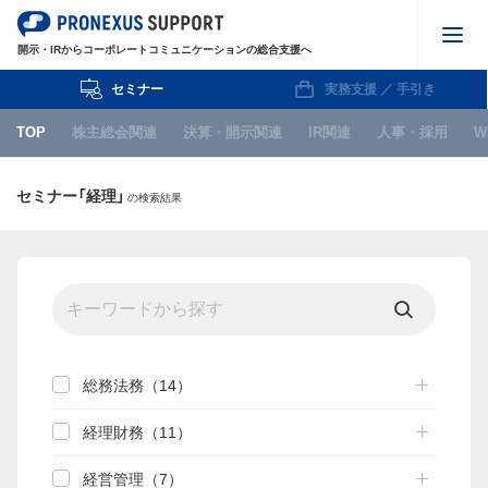
開示・IRからコーポレートコミュニケーションの総合支援へ
セミナー
実務支援 ／ 手引き
株主総会関連
TOP
株主総会関連
決算・開示関連
IR関連
人事・採用
W
決算・開示関連
セミナー「経理」
の検索結果
IR関連
人事・採用
WEB
IPO関連
お知らせ
総務法務（14）
経理財務（11）
セミナー
経営管理（7）