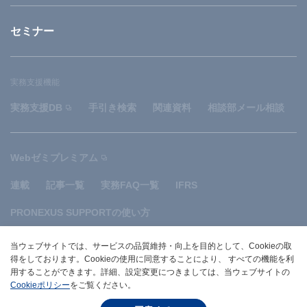
セミナー
実務支援機能
実務支援DB
手引き検索
関連資料
相談部メール相談
Webゼミプレミアム
連載
記事一覧
実務FAQ一覧
IFRS
PRONEXUS SUPPORTの使い方
当ウェブサイトでは、サービスの品質維持・向上を目的として、Cookieの取
サイトマップ
規約
関連リンク
お問い合わせ
得をしております。Cookieの使用に同意することにより、 すべての機能を利
用することができます。詳細、設定変更につきましては、当ウェブサイトの
株式会社プロネクサス
Cookieポリシー
をご覧ください。