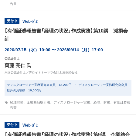
告書
受付中
Webゼミ
【有価証券報告書「経理の状況」作成実務】第10講 減損会
計
2026/07/15（水）10:00 〜 2026/09/14（月）17:00
公認会計士
齋藤 亮仁 氏
米国公認会計士／デロイトトーマツ会計工房株式会社
ディスクロージャー実務研究会会員 13,200円 / ディスクロージャー実務研究会会員
以外のお客様 16,500円
経理財務
、
金融商品取引法
、
ディスクロージャー実務
、
経理
、
財務
、
有価証券報
告書
受付中
Webゼミ
【有価証券報告書「経理の状況」作成実務】第9講 企業結合