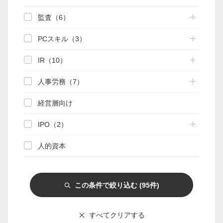
監査（6）
マイページ
PCスキル（3）
会員情報変更
IR（10）
お問い合わせ
人事労務（7）
PRONEXUS SUPPORTの使い方
経営層向け
IPO（2）
実務支援機能
実務支援DB
手引き検索
関連資料
人的資本
相談部メール相談
この条件で絞り込む
(95件)
Webゼミプレミアム
連載
記事一覧
実務FAQ一覧
IFRS
すべてクリアする