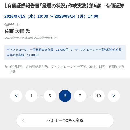
【有価証券報告書「経理の状況」作成実務】第5講 有価証券
2026/07/15（水）10:00 〜 2026/09/14（月）17:00
公認会計士
佐藤 大輔 氏
公認会計士／佐藤大輔公認会計士事務所
ディスクロージャー実務研究会会員 11,000円 / ディスクロージャー実務研究会会員
以外のお客様 14,300円
経理財務
、
金融商品取引法
、
ディスクロージャー実務
、
経理
、
財務
、
有価証券報
告書
...
...
1
5
6
7
10
セミナーTOPへ戻る