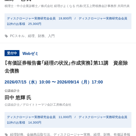
税理士・中小企業診断士／株式会社 経理がよくなる 代表/児玉上野税務会計事務所 共同代表
ディスクロージャー実務研究会会員 19,800円 / ディスクロージャー実務研究会会員
以外のお客様 25,300円
PCスキル
、
経理
、
財務
、
入門
受付中
Webゼミ
【有価証券報告書「経理の状況」作成実務】第11講 資産除
去債務
2026/07/15（水）10:00 〜 2026/09/14（月）17:00
公認会計士
田中 悠輝 氏
公認会計士／デロイトトーマツ会計工房株式会社
ディスクロージャー実務研究会会員 11,000円 / ディスクロージャー実務研究会会員
以外のお客様 14,300円
経理財務
、
金融商品取引法
、
ディスクロージャー実務
、
経理
、
財務
、
有価証券報