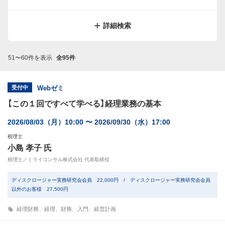
サイトマップ
規約
関連リンク
株式会社プロネクサス
詳細検索
51〜60件を表示
全95件
受付中
Webゼミ
【この１回ですべて学べる】経理業務の基本
2026/08/03（月）10:00 〜 2026/09/30（水）17:00
税理士
小島 孝子 氏
税理士／ミライコンサル株式会社 代表取締役
ディスクロージャー実務研究会会員 22,000円 / ディスクロージャー実務研究会会員
以外のお客様 27,500円
経理財務
、
経理
、
財務
、
入門
、
経営計画