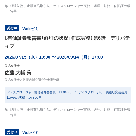
経理財務
、
金融商品取引法
、
ディスクロージャー実務
、
経理
、
財務
、
有価証券報
告書
受付中
Webゼミ
【有価証券報告書「経理の状況」作成実務】第6講 デリバテ
ィブ
2026/07/15（水）10:00 〜 2026/09/14（月）17:00
公認会計士
佐藤 大輔 氏
公認会計士／佐藤大輔公認会計士事務所
ディスクロージャー実務研究会会員 11,000円 / ディスクロージャー実務研究会会員
以外のお客様 14,300円
経理財務
、
金融商品取引法
、
ディスクロージャー実務
、
経理
、
財務
、
有価証券報
告書
受付中
Webゼミ