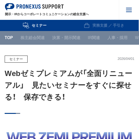
開示・IRからコーポレートコミュニケーションの総合支援へ
セミナー
実務支援 ／ 手引き
株主総会関連
TOP
株主総会関連
決算・開示関連
IR関連
人事・採用
W
決算・開示関連
IR関連
2026/04/01
セミナー
Webゼミプレミアムが「全面リニュー
人事・採用
アル」 見たいセミナーをすぐに探せ
WEB
る！ 保存できる！
IPO関連
お知らせ
セミナー