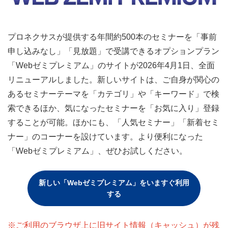
マイページ
プロネクサスが提供する年間約500本のセミナーを「事前
会員情報変更
申し込みなし」「見放題」で受講できるオプションプラン
「Webゼミプレミアム」のサイトが2026年4月1日、全面
お問い合わせ
リニューアルしました。新しいサイトは、ご自身が関心の
PRONEXUS SUPPORTの使い方
あるセミナーテーマを「カテゴリ」や「キーワード」で検
索できるほか、気になったセミナーを「お気に入り」登録
することが可能。ほかにも、「人気セミナー」「新着セミ
実務支援機能
ナー」のコーナーを設けています。より便利になった
実務支援DB
手引き検索
関連資料
「Webゼミプレミアム」、ぜひお試しください。
相談部メール相談
新しい「Webゼミプレミアム」をいますぐ利用
する
Webゼミプレミアム
連載
記事一覧
実務FAQ一覧
IFRS
※ご利用のブラウザ上に旧サイト情報（キャッシュ）が残