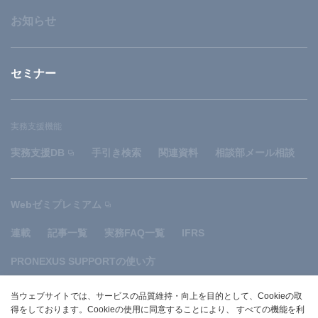
お知らせ
セミナー
実務支援機能
実務支援DB
手引き検索
関連資料
相談部メール相談
Webゼミプレミアム
連載
記事一覧
実務FAQ一覧
IFRS
PRONEXUS SUPPORTの使い方
当ウェブサイトでは、サービスの品質維持・向上を目的として、Cookieの取
サイトマップ
規約
関連リンク
お問い合わせ
得をしております。Cookieの使用に同意することにより、 すべての機能を利