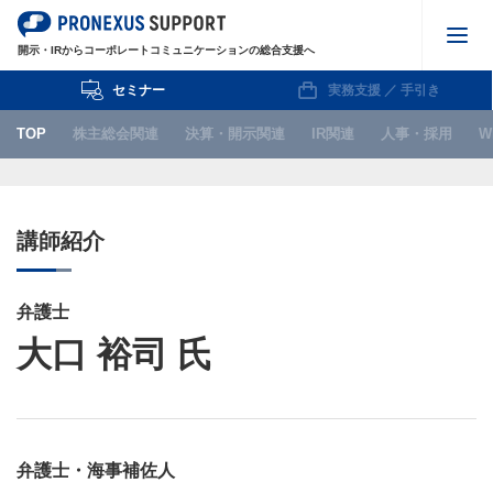
開示・IRからコーポレートコミュニケーションの総合支援へ
セミナー
実務支援 ／ 手引き
株主総会関連
TOP
株主総会関連
決算・開示関連
IR関連
人事・採用
W
決算・開示関連
IR関連
講師紹介
人事・採用
WEB
弁護士
大口 裕司 氏
IPO関連
お知らせ
弁護士・海事補佐人
セミナー