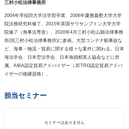
三村小松法律事務所
2004年早稲田大学法学部卒業、2006年慶應義塾大学大学
マイページ
院法務研究科修了、2015年英国サウサンプトン大学大学
会員情報変更
院修了（海事法専攻）、2020年4月三村小松山縣法律事務
お問い合わせ
所(現三村小松法律事務所)に参画。大型コンテナ船事故な
ど、海事・物流・貿易に関する様々な案件に関わる。日本
PRONEXUS SUPPORTの使い方
海法学会、日本空法学会、日本海損精算人協会などに所
属。AIBA認定貿易アドバイザー（JETRO認定貿易アドバ
実務支援機能
イザーの後継資格）。
実務支援DB
手引き検索
関連資料
相談部メール相談
担当セミナー
Webゼミプレミアム
連載
記事一覧
実務FAQ一覧
IFRS
セミナーはありません