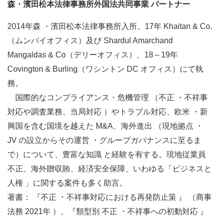
森・濱田松本法律事務所外国法共同事業 パートナー
2014年森 ・濱田松本法律事務所入所。17年 Khaitan & Co.
マイページ
（ムンバイオフィス）及び Shardul Amarchand
会員情報変更
Mangaldas & Co（デリーオフィス）、18～19年
お問い合わせ
Covington & Burling（ワシントン DC オフィス）にて執
務。
PRONEXUS SUPPORTの使い方
国際的なコンプライアンス・危機管理 （不正 ・不祥事
対応や調査業務、当局対応 ）やトラブル対応、欧米 ・新
実務支援機能
興国を含む国境を越えた M&A、海外進出 （現地拠点 ・
JV の設立からその運営 ・グループガバナンスに至るま
実務支援DB
手引き検索
関連資料
相談部メール相談
で）について、豊富な知識 と経験を有する。現地従業員
不正、海外贈収賄、経済安全保障、いわゆる「ビジネスと
人権 」に関する案件も多く助言。
Webゼミプレミアム
著書： 『不正 ・不祥事対応における再発防止策 』 （商事
連載
記事一覧
実務FAQ一覧
IFRS
法務 2021年 ）、『類型別 不正 ・不祥事への初動対応 』