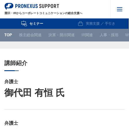
開示・IRからコーポレートコミュニケーションの総合支援へ
セミナー
実務支援 ／ 手引き
株主総会関連
TOP
株主総会関連
決算・開示関連
IR関連
人事・採用
W
決算・開示関連
IR関連
講師紹介
人事・採用
WEB
弁護士
御代田 有恒 氏
IPO関連
お知らせ
弁護士
セミナー