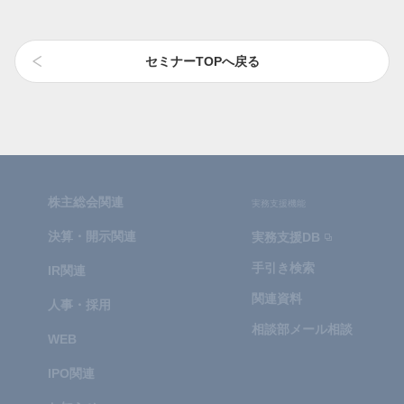
セミナーTOPへ戻る
株主総会関連
実務支援機能
決算・開示関連
実務支援DB
手引き検索
IR関連
関連資料
人事・採用
相談部メール相談
WEB
IPO関連