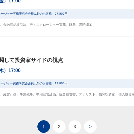
（金）17:00
ロージャー実務研究会会員以外のお客様 27,500円
、
金融商品取引法
、
ディスクロージャー実務
、
財務
、
適時開示
関して投資家サイドの視点
（木）17:00
ロージャー実務研究会会員以外のお客様 19,800円
、
経営計画
、
事業戦略
、
中期経営計画
、
統合報告書
、
アナリスト
、
機関投資家
、
個人投資
1
2
3