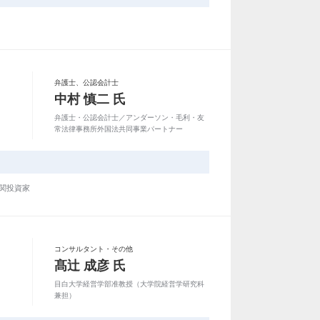
弁護士、公認会計士
中村 慎二 氏
弁護士・公認会計士／アンダーソン・毛利・友
常法律事務所外国法共同事業パートナー
関投資家
コンサルタント・その他
髙辻 成彦 氏
目白大学経営学部准教授（大学院経営学研究科
兼担）