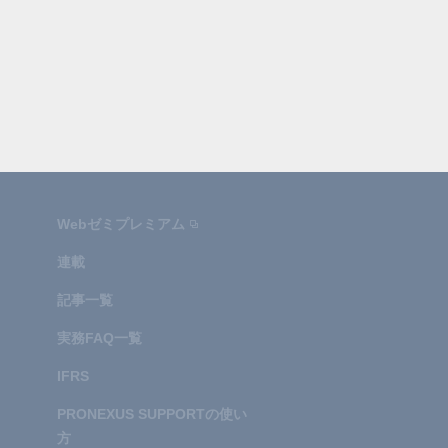
Webゼミプレミアム
連載
記事一覧
実務FAQ一覧
IFRS
PRONEXUS SUPPORTの使い
方