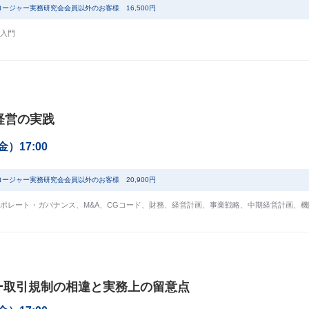
ロージャー実務研究会会員以外のお客様 16,500円
入門
経営の実践
（金）17:00
ロージャー実務研究会会員以外のお客様 20,900円
ポレート・ガバナンス
、
M&A
、
CGコード
、
財務
、
経営計画
、
事業戦略
、
中期経営計画
、
機
ー取引規制の相違と実務上の留意点