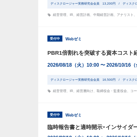
ディスクロージャー実務研究会会員 13,200円 / ディスク
経営管理
、
IR
、
経営計画
、
中期経営計画
、
アナリスト
、
受付中
Webゼミ
PBR1倍割れを突破する資本コスト
2026/08/18（火）10:00 〜 2026/10/16
ディスクロージャー実務研究会会員 16,500円 / ディスク
経営管理
、
IR
、
経営層向け
、
取締役会・監査役会
、
コー
受付中
Webゼミ
臨時報告書と適時開示・インサイダ