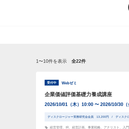
1〜10件を表示
全22件
受付中
Webゼミ
企業価値評価基礎力養成講座
2026/10/01（木）10:00 〜 2026/10/30
ディスクロージャー実務研究会会員 13,200円 / ディスク
経営管理
、
IR
、
経営計画
、
事業戦略
、
アナリスト
、
入門