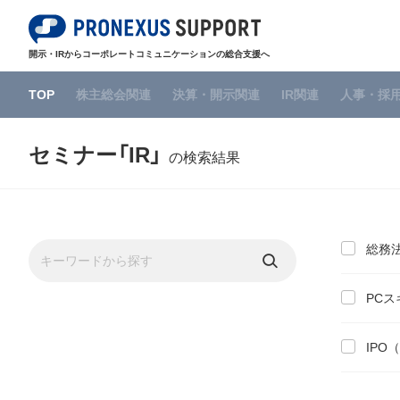
開示・IRからコーポレートコミュニケーションの総合支援へ
TOP
株主総会関連
決算・開示関連
IR関連
人事・採
セミナー「IR」
の検索結果
総務法
PCス
IPO