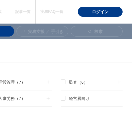
載
記事一覧
実務FAQ一覧
ログイン
実務支援 ／ 手引き
検索
経営管理（7）
監査（6）
人事労務（7）
経営層向け