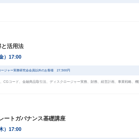
解と活用法
（金）17:00
ロージャー実務研究会会員以外のお客様 27,500円
、
CGコード
、
金融商品取引法
、
ディスクロージャー実務
、
財務
、
経営計画
、
事業戦略
、
機
レートガバナンス基礎講座
（木）17:00