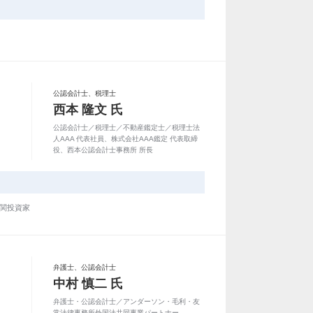
公認会計士、税理士
西本 隆文 氏
公認会計士／税理士／不動産鑑定士／税理士法
人AAA 代表社員、株式会社AAA鑑定 代表取締
役、西本公認会計士事務所 所長
関投資家
弁護士、公認会計士
中村 慎二 氏
弁護士・公認会計士／アンダーソン・毛利・友
常法律事務所外国法共同事業パートナー