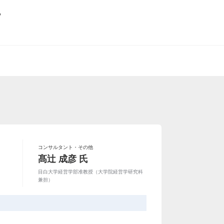
る
コンサルタント・その他
髙辻 成彦 氏
目白大学経営学部准教授（大学院経営学研究科
兼担）