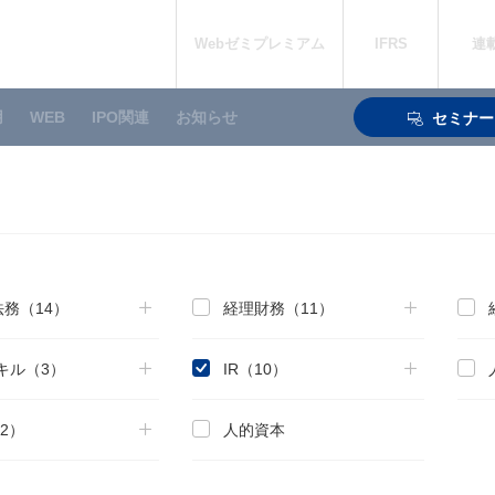
Webゼミプレミアム
IFRS
連
用
WEB
IPO関連
お知らせ
セミナー
務（14）
経理財務（11）
キル（3）
IR（10）
（2）
人的資本