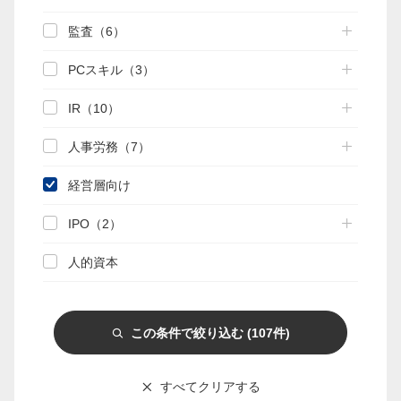
監査（6）
マイページ
PCスキル（3）
会員情報変更
IR（10）
お問い合わせ
人事労務（7）
PRONEXUS SUPPORTの使い方
経営層向け
IPO（2）
実務支援機能
実務支援DB
手引き検索
関連資料
人的資本
相談部メール相談
この条件で絞り込む
(107件)
Webゼミプレミアム
連載
記事一覧
実務FAQ一覧
IFRS
すべてクリアする