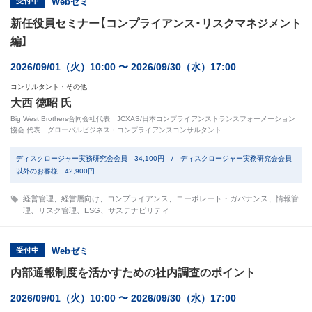
受付中
Webゼミ
新任役員セミナー【コンプライアンス・リスクマネジメント
編】
2026/09/01（火）10:00 〜 2026/09/30（水）17:00
コンサルタント・その他
大西 徳昭 氏
Big West Brothers合同会社代表 JCXAS/日本コンプライアンストランスフォーメーション
協会 代表 グローバルビジネス・コンプライアンスコンサルタント
ディスクロージャー実務研究会会員 34,100円 / ディスクロージャー実務研究会会員
以外のお客様 42,900円
経営管理
、
経営層向け
、
コンプライアンス
、
コーポレート・ガバナンス
、
情報管
理
、
リスク管理
、
ESG
、
サステナビリティ
受付中
Webゼミ
内部通報制度を活かすための社内調査のポイント
2026/09/01（火）10:00 〜 2026/09/30（水）17:00