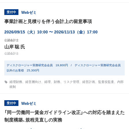
受付中
Webゼミ
事業計画と見積りを伴う会計上の留意事項
2026/09/15（火）10:00 〜 2026/11/13（金）17:00
公認会計士
山岸 聡 氏
公認会計士
ディスクロージャー実務研究会会員 19,800円 / ディスクロージャー実務研究会会員
以外のお客様 25,300円
経理財務
、
経営層向け
、
経理
、
財務
、
リスク管理
、
経営計画
、
監査役監査
、
内部
統制
受付中
Webゼミ
「同一労働同一賃金ガイドライン改正」への対応を踏まえた
制度構築、規程見直しの実務