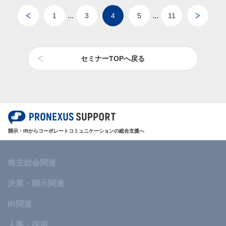
...
...
1
3
4
5
11
セミナーTOPへ戻る
開示・IRからコーポレートコミュニケーションの総合支援へ
株主総会関連
決算・開示関連
IR関連
人事・採用