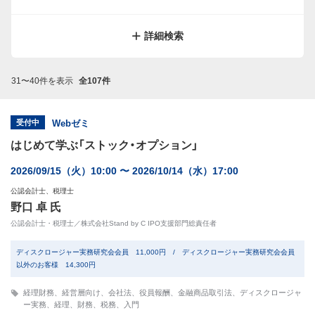
サイトマップ
規約
関連リンク
株式会社プロネクサス
詳細検索
31〜40件を表示
全107件
受付中
Webゼミ
はじめて学ぶ「ストック・オプション」
2026/09/15（火）10:00 〜 2026/10/14（水）17:00
公認会計士、税理士
野口 卓 氏
公認会計士・税理士／株式会社Stand by C IPO支援部門総責任者
ディスクロージャー実務研究会会員 11,000円 / ディスクロージャー実務研究会会員
以外のお客様 14,300円
経理財務
、
経営層向け
、
会社法
、
役員報酬
、
金融商品取引法
、
ディスクロージャ
ー実務
、
経理
、
財務
、
税務
、
入門