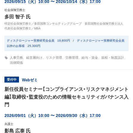
2026/09/15（火）10:00 〜 2026/10/14（水）17:00
社会保険労務士
多田 智子 氏
特定社会保険労務士／多田国際コンサルティンググループ 多田国際社会保険労務士法人
代表社会保険労務士／MBA
ディスクロージャー実務研究会会員 19,800円 / ディスクロージャー実務研究会会員
以外のお客様 25,300円
人事労務
、
経営層向け
、
リスク管理
、
労務管理
、
給与・賃金
、
規程・制度設計
、
法律関係
受付中
Webゼミ
新任役員セミナー【コンプライアンス・リスクマネジメント
編】取締役・監査役のための情報セキュリティガバナンス入
門
2026/09/01（火）10:00 〜 2026/09/30（水）17:00
弁護士
影島 広泰 氏