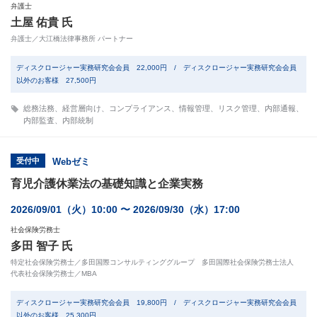
弁護士
土屋 佑貴 氏
弁護士／大江橋法律事務所 パートナー
ディスクロージャー実務研究会会員 22,000円 / ディスクロージャー実務研究会会員
以外のお客様 27,500円
総務法務
、
経営層向け
、
コンプライアンス
、
情報管理
、
リスク管理
、
内部通報
、
内部監査
、
内部統制
受付中
Webゼミ
育児介護休業法の基礎知識と企業実務
2026/09/01（火）10:00 〜 2026/09/30（水）17:00
社会保険労務士
多田 智子 氏
特定社会保険労務士／多田国際コンサルティンググループ 多田国際社会保険労務士法人
代表社会保険労務士／MBA
ディスクロージャー実務研究会会員 19,800円 / ディスクロージャー実務研究会会員
以外のお客様 25,300円