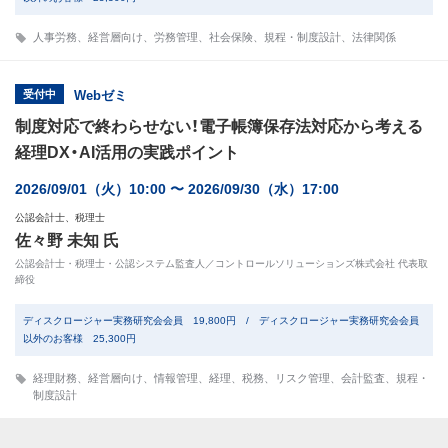
人事労務
、
経営層向け
、
労務管理
、
社会保険
、
規程・制度設計
、
法律関係
受付中
Webゼミ
制度対応で終わらせない！電子帳簿保存法対応から考える
経理DX・AI活用の実践ポイント
2026/09/01（火）10:00 〜 2026/09/30（水）17:00
公認会計士、税理士
佐々野 未知 氏
公認会計士・税理士・公認システム監査人／コントロールソリューションズ株式会社 代表取
締役
ディスクロージャー実務研究会会員 19,800円 / ディスクロージャー実務研究会会員
以外のお客様 25,300円
経理財務
、
経営層向け
、
情報管理
、
経理
、
税務
、
リスク管理
、
会計監査
、
規程・
制度設計