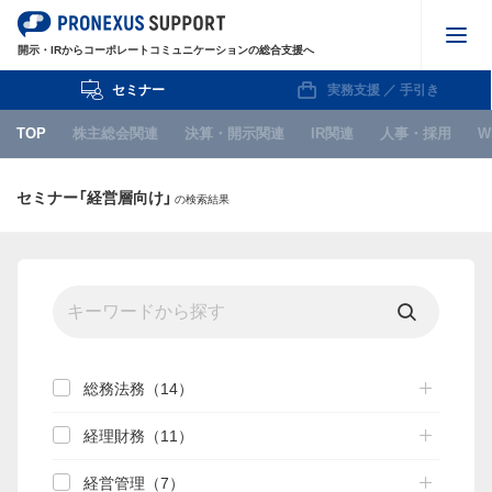
開示・IRからコーポレートコミュニケーションの総合支援へ
セミナー
実務支援 ／ 手引き
株主総会関連
TOP
株主総会関連
決算・開示関連
IR関連
人事・採用
W
決算・開示関連
セミナー「経営層向け」
の検索結果
IR関連
人事・採用
WEB
IPO関連
お知らせ
総務法務（14）
経理財務（11）
セミナー
経営管理（7）