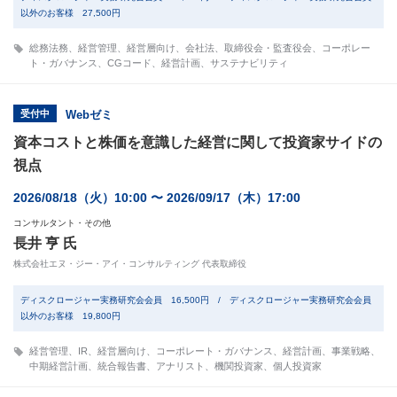
以外のお客様 27,500円
総務法務
、
経営管理
、
経営層向け
、
会社法
、
取締役会・監査役会
、
コーポレー
ト・ガバナンス
、
CGコード
、
経営計画
、
サステナビリティ
受付中
Webゼミ
資本コストと株価を意識した経営に関して投資家サイドの
視点
2026/08/18（火）10:00 〜 2026/09/17（木）17:00
コンサルタント・その他
長井 亨 氏
株式会社エヌ・ジー・アイ・コンサルティング 代表取締役
ディスクロージャー実務研究会会員 16,500円 / ディスクロージャー実務研究会会員
以外のお客様 19,800円
経営管理
、
IR
、
経営層向け
、
コーポレート・ガバナンス
、
経営計画
、
事業戦略
、
中期経営計画
、
統合報告書
、
アナリスト
、
機関投資家
、
個人投資家