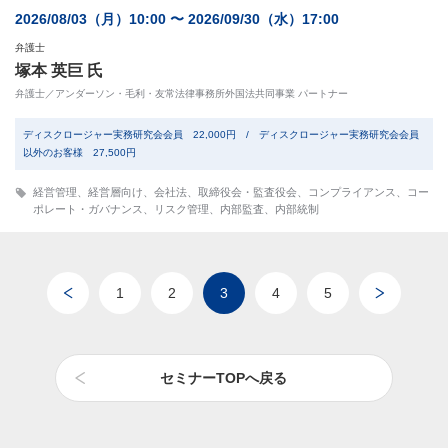
2026/08/03（月）10:00 〜 2026/09/30（水）17:00
弁護士
塚本 英巨 氏
弁護士／アンダーソン・毛利・友常法律事務所外国法共同事業 パートナー
ディスクロージャー実務研究会会員 22,000円 / ディスクロージャー実務研究会会員
以外のお客様 27,500円
経営管理
、
経営層向け
、
会社法
、
取締役会・監査役会
、
コンプライアンス
、
コー
ポレート・ガバナンス
、
リスク管理
、
内部監査
、
内部統制
1
2
3
4
5
セミナーTOPへ戻る