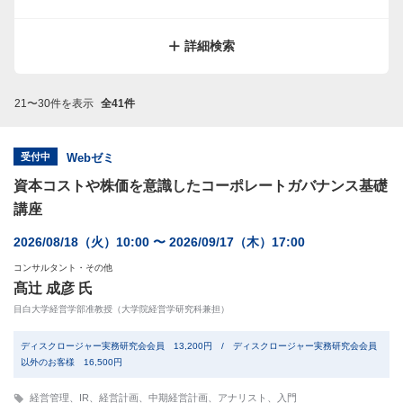
サイトマップ
規約
関連リンク
株式会社プロネクサス
詳細検索
21〜30件を表示
全41件
受付中
Webゼミ
資本コストや株価を意識したコーポレートガバナンス基礎
講座
2026/08/18（火）10:00 〜 2026/09/17（木）17:00
コンサルタント・その他
髙辻 成彦 氏
目白大学経営学部准教授（大学院経営学研究科兼担）
ディスクロージャー実務研究会会員 13,200円 / ディスクロージャー実務研究会会員
以外のお客様 16,500円
経営管理
、
IR
、
経営計画
、
中期経営計画
、
アナリスト
、
入門