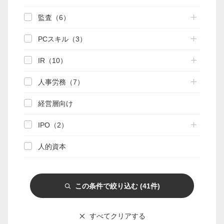
監査（6）
マイページ
PCスキル（3）
会員情報変更
IR（10）
お問い合わせ
人事労務（7）
PRONEXUS SUPPORTの使い方
経営層向け
IPO（2）
実務支援機能
実務支援DB
手引き検索
関連資料
人的資本
相談部メール相談
この条件で絞り込む
(41件)
Webゼミプレミアム
連載
記事一覧
実務FAQ一覧
IFRS
すべてクリアする