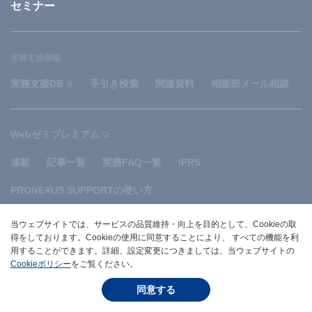
セミナー
実務支援機能
実務支援DB
手引き検索
関連資料
相談部メール相談
Webゼミプレミアム
連載
記事一覧
実務FAQ一覧
IFRS
PRONEXUS SUPPORTの使い方
当ウェブサイトでは、サービスの品質維持・向上を目的として、Cookieの取
サイトマップ
規約
関連リンク
お問い合わせ
得をしております。Cookieの使用に同意することにより、 すべての機能を利
用することができます。詳細、設定変更につきましては、当ウェブサイトの
株式会社プロネクサス
Cookieポリシー
をご覧ください。
同意する
© PRONEXUS INC.