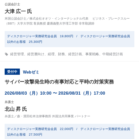
公認会計士
大津 広一 氏
米国公認会計士／株式会社オオツ・インターナショナル代表 ビジネス・ブレークスルー
（BBT）大学大学院 客員教授 慶應義塾大学理工学部 非常勤講師
ディスクロージャー実務研究会会員 19,800円 / ディスクロージャー実務研究会会員
以外のお客様 25,300円
経営管理
、
経営層向け
、
経理
、
財務
、
経営計画
、
事業戦略
、
中期経営計画
受付中
Webゼミ
サイバー攻撃発生時の有事対応と平時の対策実務
2026/08/03（月）10:00 〜 2026/08/31（月）17:00
弁護士
北山 昇 氏
弁護士／森・濱田松本法律事務所 外国法共同事業 パートナー
ディスクロージャー実務研究会会員 22,000円 / ディスクロージャー実務研究会会員
以外のお客様 27,500円