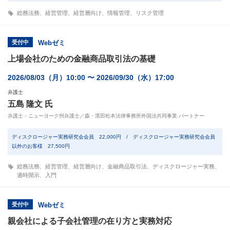
総務法務
、
経営管理
、
経営層向け
、
情報管理
、
リスク管理
受付中
Webゼミ
上場会社のための金融商品取引法の基礎
2026/08/03（月）10:00 〜 2026/09/30（水）17:00
弁護士
五島 隆文 氏
弁護士・ニューヨーク州弁護士／森・濱田松本法律事務所外国法共同事業 パートナー
ディスクロージャー実務研究会会員 22,000円 / ディスクロージャー実務研究会会員
以外のお客様 27,500円
総務法務
、
経営管理
、
経営層向け
、
金融商品取引法
、
ディスクロージャー実務
、
適時開示
、
入門
受付中
Webゼミ
親会社による子会社管理の在り方と実務対応