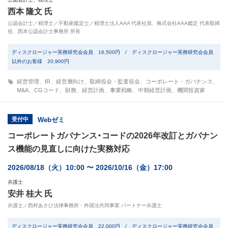
西本 隆文 氏
公認会計士／税理士／不動産鑑定士／税理士法人AAA 代表社員、株式会社AAA鑑定 代表取締
役、西本公認会計士事務所 所長
ディスクロージャー実務研究会会員 16,500円 / ディスクロージャー実務研究会会員
以外のお客様 20,900円
経営管理
、
IR
、
経営層向け
、
取締役会・監査役会
、
コーポレート・ガバナンス
、
M&A
、
CGコード
、
財務
、
経営計画
、
事業戦略
、
中期経営計画
、
機関投資家
受付中
Webゼミ
コーポレートガバナンス・コードの2026年改訂とガバナン
ス機能の見直しに向けた実務対応
2026/08/18（火）10:00 〜 2026/10/16（金）17:00
弁護士
安井 桂大 氏
弁護士／西村あさひ法律事務所・外国法共同事業 パートナー弁護士
ディスクロージャー実務研究会会員 22,000円 / ディスクロージャー実務研究会会員