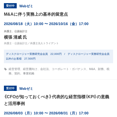
受付中
Webゼミ
M&Aに伴う実務上の基本的留意点
2026/08/18（火）10:00 〜 2026/10/16（金）17:00
弁護士、公認会計士
横張 清威 氏
弁護士・公認会計士／弁護士法人トライデント
ディスクロージャー実務研究会会員 22,000円 / ディスクロージャー実務研究会会員
以外のお客様 27,500円
経営管理
、
経営層向け
、
会社法
、
コーポレート・ガバナンス
、
M&A
、
財務
、
税
務
、
契約
、
事業戦略
受付中
Webゼミ
《CFOが知っておくべき》代表的な経営指標（KPI）の意義
と活用事例
2026/08/03（月）10:00 〜 2026/08/31（月）17:00