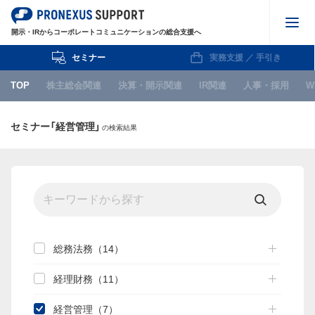
開示・IRからコーポレートコミュニケーションの総合支援へ
セミナー
実務支援 ／ 手引き
株主総会関連
TOP
株主総会関連
決算・開示関連
IR関連
人事・採用
W
決算・開示関連
セミナー「経営管理」
の検索結果
IR関連
人事・採用
WEB
IPO関連
お知らせ
総務法務（14）
経理財務（11）
セミナー
経営管理（7）