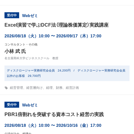
受付中
Webゼミ
Excel演習で学ぶDCF法（理論株価算定）実践講座
2026/08/18（火）10:00 〜 2026/09/17（木）17:00
コンサルタント・その他
小林 武 氏
名古屋商科大学ビジネススクール 教授
ディスクロージャー実務研究会会員 24,200円 / ディスクロージャー実務研究会会員
以外のお客様 29,700円
経営管理
、
経営層向け
、
経理
、
財務
、
経営計画
受付中
Webゼミ
PBR1倍割れを突破する資本コスト経営の実践
2026/08/18（火）10:00 〜 2026/10/16（金）17:00
公認会計士、税理士