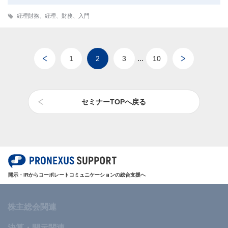
経理財務
、
経理
、
財務
、
入門
...
1
2
3
10
セミナーTOPへ戻る
開示・IRからコーポレートコミュニケーションの総合支援へ
株主総会関連
決算・開示関連