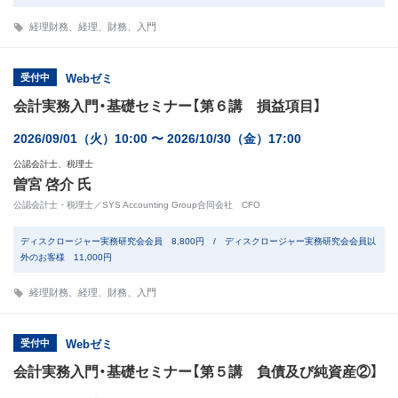
経理財務
、
経理
、
財務
、
入門
受付中
Webゼミ
会計実務入門・基礎セミナー【第６講 損益項目】
2026/09/01（火）10:00 〜 2026/10/30（金）17:00
公認会計士、税理士
曽宮 啓介 氏
公認会計士・税理士／SYS Accounting Group合同会社 CFO
ディスクロージャー実務研究会会員 8,800円 / ディスクロージャー実務研究会会員以
外のお客様 11,000円
経理財務
、
経理
、
財務
、
入門
受付中
Webゼミ
会計実務入門・基礎セミナー【第５講 負債及び純資産②】