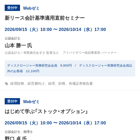
受付中
Webゼミ
新リース会計基準適用直前セミナー
2026/09/15（火）10:00 〜 2026/10/14（水）17:00
公認会計士
山本 勝一 氏
公認会計士／有限責任あずさ 監査法人 アドバイザリー統括事業部 パートナー
ディスクロージャー実務研究会会員 9,900円 / ディスクロージャー実務研究会会員以
外のお客様 12,100円
経理財務
、
経営層向け
、
経理
、
財務
、
有価証券報告書
受付中
Webゼミ
はじめて学ぶ「ストック・オプション」
2026/09/15（火）10:00 〜 2026/10/14（水）17:00
公認会計士、税理士
野口 卓 氏