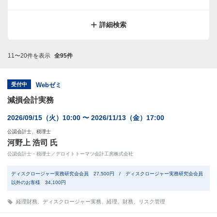
サイトマップ
規約
関連リンク
株式会社プロネクサス
詳細検索
11〜20件を表示
全95件
受付中
Webゼミ
減損会計実務
2026/09/15（火）10:00 〜 2026/11/13（金）17:00
公認会計士、税理士
河野上 浩司 氏
公認会計士・税理士／デロイトトーマツ会計工房株式会社
ディスクロージャー実務研究会会員 27,500円 / ディスクロージャー実務研究会会員
以外のお客様 34,100円
経理財務
、
ディスクロージャー実務
、
経理
、
財務
、
リスク管理