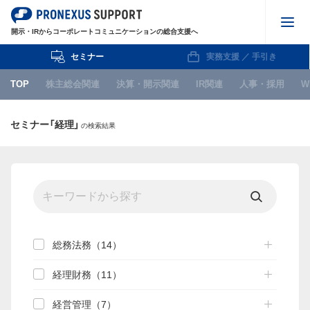
開示・IRからコーポレートコミュニケーションの総合支援へ
セミナー
実務支援 ／ 手引き
株主総会関連
TOP
株主総会関連
決算・開示関連
IR関連
人事・採用
W
決算・開示関連
セミナー「経理」
の検索結果
IR関連
人事・採用
WEB
IPO関連
お知らせ
総務法務（14）
経理財務（11）
セミナー
経営管理（7）