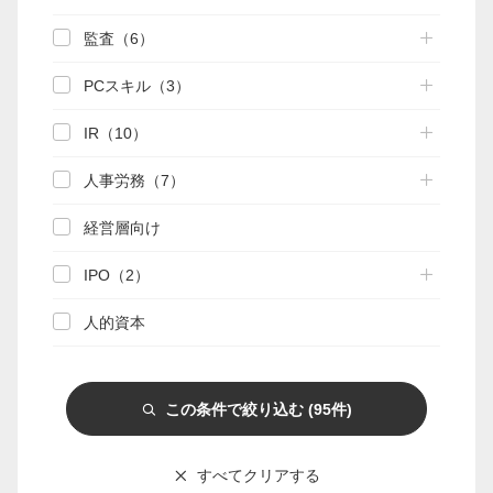
監査（6）
マイページ
PCスキル（3）
会員情報変更
IR（10）
お問い合わせ
人事労務（7）
PRONEXUS SUPPORTの使い方
経営層向け
IPO（2）
実務支援機能
実務支援DB
手引き検索
関連資料
人的資本
相談部メール相談
この条件で絞り込む
(95件)
Webゼミプレミアム
連載
記事一覧
実務FAQ一覧
IFRS
すべてクリアする