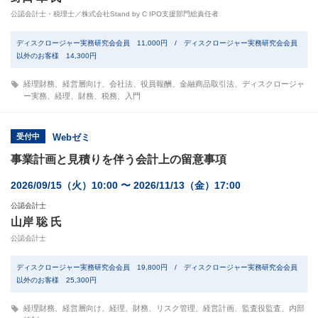
公認会計士・税理士／株式会社Stand by C IPO支援部門総責任者
ディスクロージャー実務研究会会員 11,000円 / ディスクロージャー実務研究会会員
以外のお客様 14,300円
経理財務
、
経営層向け
、
会社法
、
役員報酬
、
金融商品取引法
、
ディスクロージャ
ー実務
、
経理
、
財務
、
税務
、
入門
受付中
Webゼミ
事業計画と見積りを伴う会計上の留意事項
2026/09/15（火）10:00 〜 2026/11/13（金）17:00
公認会計士
山岸 聡 氏
公認会計士
ディスクロージャー実務研究会会員 19,800円 / ディスクロージャー実務研究会会員
以外のお客様 25,300円
経理財務
、
経営層向け
、
経理
、
財務
、
リスク管理
、
経営計画
、
監査役監査
、
内部